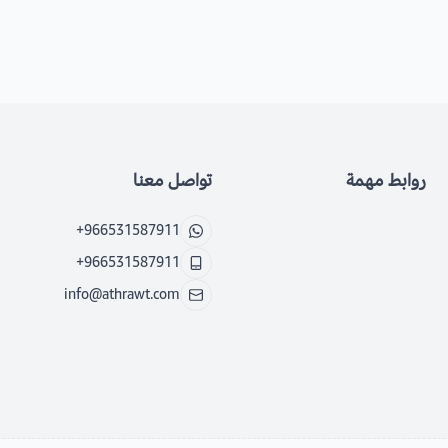
روابط مهمة
تواصل معنا
+966531587911
+966531587911
info@athrawt.com