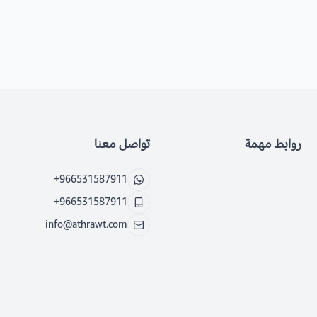
روابط مهمة
تواصل معنا
+966531587911
+966531587911
info@athrawt.com