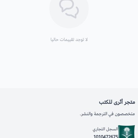
لا توجد تقييمات حاليا
متجر أثرى للكتب
متخصصون في الترجمة والنشر.
السجل التجاري
1010472675