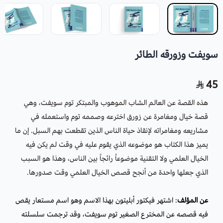
سويفت وزورقه الطائر
45
هذه القصة عن العالم الشاب الموهوب والمبتكر توم سويفت، وهي
قصة خيال ومغامرة عن زورق
اخترعه وصممه توم واستعمله في
مشاريعه ومغامراته لإنقاذ حياة الناس الذين تقطعت بهم السبل. إن ما
يميز هذا الكتاب هو موضوعه الذي يقوم عليه في وقت لم يكن فيه
الخيال العلمي ولا التقنية موضوعاً رائجاً بين الناس، وهذا هو السبب
الذي جعلها واحدة من أنجح قصص الخيال العلمي وقت صدورها.
عن المؤلف
: اشتهر فيكتور أبليتون بهذا الاسم وهو اسم مستعار يقص
فيه قصصه عن المخترع الصغير توم سويفت، وقد ترجمت سلسلته