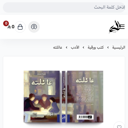
0
0
متجر أثرى للكتب
الرئيسية
كتب ورقية
الأدب
عائلته