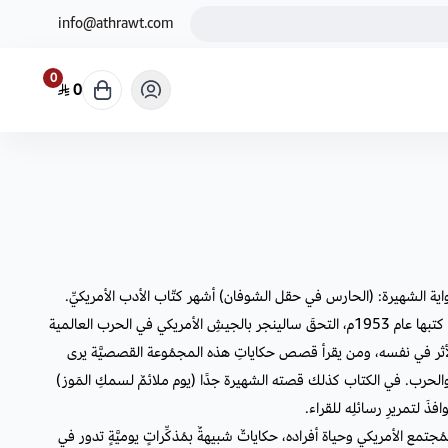
info@athrawt.com
0
0
ية الشهيرة: (الحارس في حقل الشوفان) أشهر كتّاب الأدب الأمريكيِّ.
هذه مجموعته القصصية (تسعُ حِكايات) كتبها عام 1953م، التحقَ سالينجر بالجيشِ الأمريكي في الحرب العالمية
ِغَ الأثر في نفسه، ومن يقرأ قصص حكاياتِ هذه المجمُوعة القصصيَّة يرى
الحرب. في الكتاب كذلك قصته الشهيرة جدًا (يوم ملائمٌ لسمكِ المَوز)
َ لتمريرِ رسائلِه للقراء.
جتمع الأمريكي وحياة أفراده، حكاياتٌ شبيهةٌ بمُذكِّراتٍ يوميَّةٍ تدور في