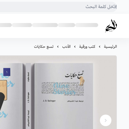
متجر أثرى للكتب
الرئيسية
كتب ورقية
الأدب
تسع حكايات