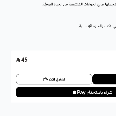
جملِها طابِعَ الحواراتِ المُقتبسة من الحياة اليوميَّة.
لأدب والعلوم الإنسانية.
45
اشتري الآن