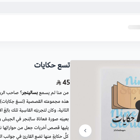
تسع حكايات
45
من منا لم يسمع
بسالينجر
؟ صاحب الروا
الثانية، وكان لتجربتِه القاسِية تلك بال
بعينِه صورة مُعاناة سالِنجر في الجيش و
يليها قصص أخريات جعل من حواراتِها نوافذ
كلُّ حكايةٍ منها تضع القارئ في جوانب المُ